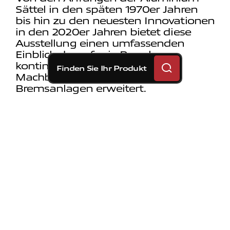
Sättel in den späten 1970er Jahren
bis hin zu den neuesten Innovationen
in den 2020er Jahren bietet diese
Ausstellung einen umfassenden
Einblick darauf, wie Brembo
kontinuierlich die Grenzen des
Finden Sie Ihr Produkt
Machbaren bei Motorrad-
Bremsanlagen erweitert.
Das Vermächtnis der MotoGP und
Brembo
Die MotoGP, die Königsklasse des
Motorrad-Straßenrennsports, hat in
ihrer 75-jährigen Geschichte
unglaubliche Fortschritte bei
Technologie und Leistung erlebt.
Brembo war bei diesen
Enwicklungen an vorderster Front
dabei und lieferte hochmoderne