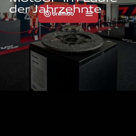
d
e
r
J
a
h
r
z
e
h
n
t
e