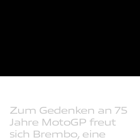
Zum
Gedenken
an
75
Jahre
MotoGP
freut
sich
Brembo,
eine