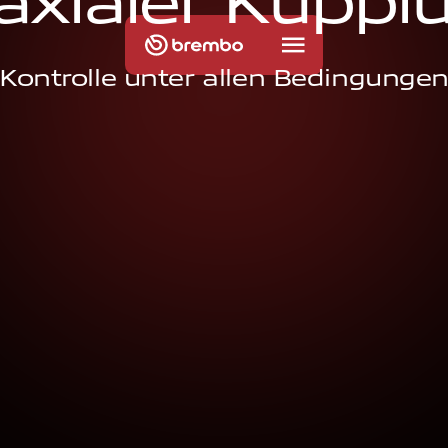
a
x
i
a
l
e
r
K
u
p
p
l
Kontrolle unter allen Bedingunge