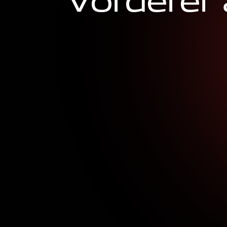
V
o
r
d
e
r
e
r