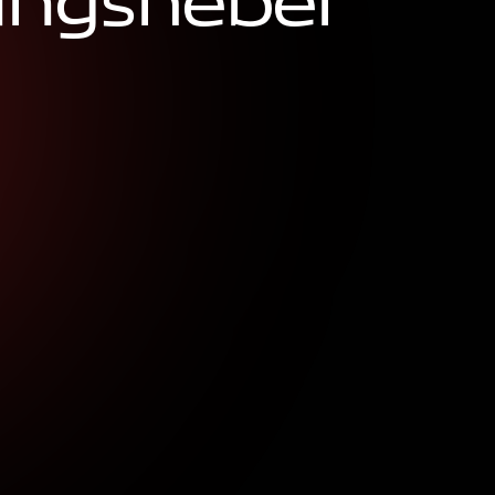
u
n
g
s
h
e
b
e
l
n