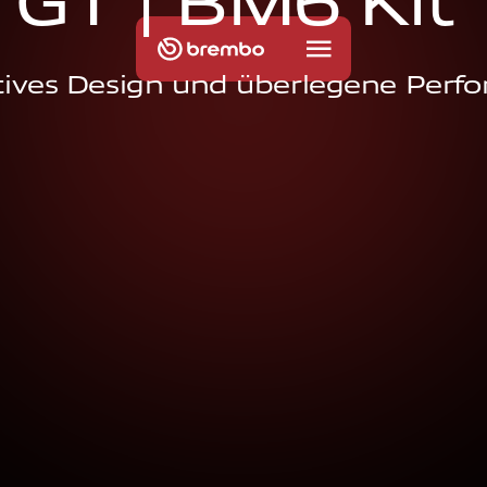
G
T
|
B
M
6
K
i
t
tives Design und überlegene Perf