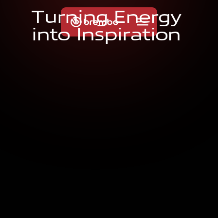
T
u
r
n
i
n
g
E
n
e
r
g
y
i
n
t
o
I
n
s
p
i
r
a
t
i
o
n