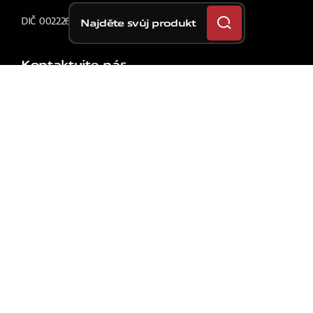
DIČ 00222620163
Najděte svůj produkt
Kontaktujte nás
ŘEŠENÍ
Pro Vaše Auto
Pro Váš Motocykl
Pro Vaše Kolo
Pro Komerční Vozidla
Originální Vybavení Vozu
První Motocyklové Vybavení
Závodní Auto
Závodní Kolo