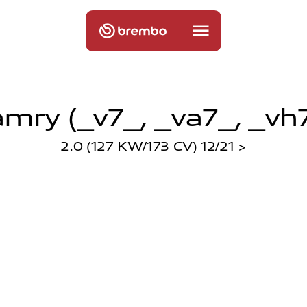
mry (_v7_, _va7_, _vh7
2.0 (127 KW/173 CV) 12/21 >